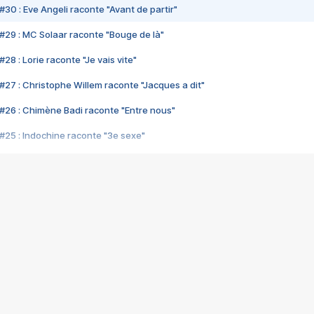
#30 : Eve Angeli raconte "Avant de partir"
#29 : MC Solaar raconte "Bouge de là"
28 : Lorie raconte "Je vais vite"
#27 : Christophe Willem raconte "Jacques a dit"
#26 : Chimène Badi raconte "Entre nous"
#25 : Indochine raconte "3e sexe"
#24 : Zaho raconte "C'est chelou"
#23 : Patrick Bruel raconte "Au café des délices"
#22 : Kyo raconte "Le chemin"
#21 : Nolwenn Leroy raconte "Cassé"
#20 : Patrick Hernandez raconte "Born to be alive"
#19 : Lorie raconte "Près de moi"
#18 : Michael Jones raconte "A nos actes manqués" (avec Jean-Jacque