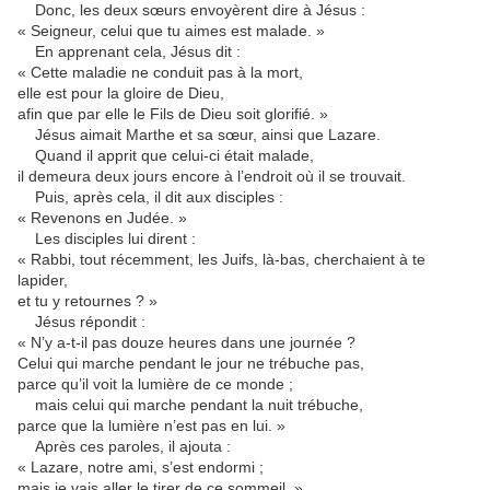
Donc, les deux sœurs envoyèrent dire à Jésus :
« Seigneur, celui que tu aimes est malade. »
En apprenant cela, Jésus dit :
« Cette maladie ne conduit pas à la mort,
elle est pour la gloire de Dieu,
afin que par elle le Fils de Dieu soit glorifié. »
Jésus aimait Marthe et sa sœur, ainsi que Lazare.
Quand il apprit que celui-ci était malade,
il demeura deux jours encore à l’endroit où il se trouvait.
Puis, après cela, il dit aux disciples :
« Revenons en Judée. »
Les disciples lui dirent :
« Rabbi, tout récemment, les Juifs, là-bas, cherchaient à te
lapider,
et tu y retournes ? »
Jésus répondit :
« N’y a-t-il pas douze heures dans une journée ?
Celui qui marche pendant le jour ne trébuche pas,
parce qu’il voit la lumière de ce monde ;
mais celui qui marche pendant la nuit trébuche,
parce que la lumière n’est pas en lui. »
Après ces paroles, il ajouta :
« Lazare, notre ami, s’est endormi ;
mais je vais aller le tirer de ce sommeil. »