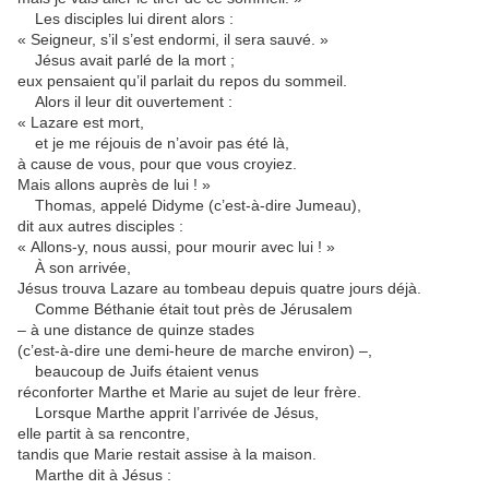
Les disciples lui dirent alors :
« Seigneur, s’il s’est endormi, il sera sauvé. »
Jésus avait parlé de la mort ;
eux pensaient qu’il parlait du repos du sommeil.
Alors il leur dit ouvertement :
« Lazare est mort,
et je me réjouis de n’avoir pas été là,
à cause de vous, pour que vous croyiez.
Mais allons auprès de lui ! »
Thomas, appelé Didyme (c’est-à-dire Jumeau),
dit aux autres disciples :
« Allons-y, nous aussi, pour mourir avec lui ! »
À son arrivée,
Jésus trouva Lazare au tombeau depuis quatre jours déjà.
Comme Béthanie était tout près de Jérusalem
– à une distance de quinze stades
(c’est-à-dire une demi-heure de marche environ) –,
beaucoup de Juifs étaient venus
réconforter Marthe et Marie au sujet de leur frère.
Lorsque Marthe apprit l’arrivée de Jésus,
elle partit à sa rencontre,
tandis que Marie restait assise à la maison.
Marthe dit à Jésus :