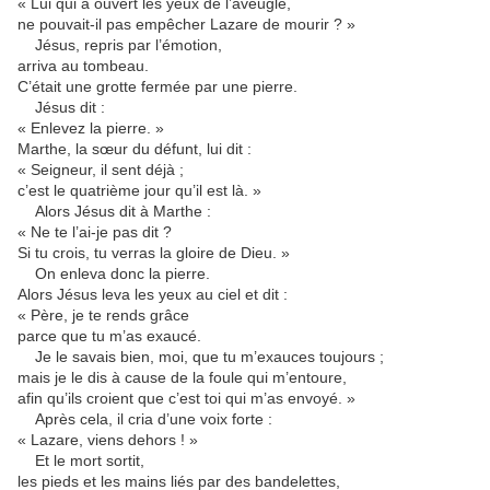
« Lui qui a ouvert les yeux de l’aveugle,
ne pouvait-il pas empêcher Lazare de mourir ? »
Jésus, repris par l’émotion,
arriva au tombeau.
C’était une grotte fermée par une pierre.
Jésus dit :
« Enlevez la pierre. »
Marthe, la sœur du défunt, lui dit :
« Seigneur, il sent déjà ;
c’est le quatrième jour qu’il est là. »
Alors Jésus dit à Marthe :
« Ne te l’ai-je pas dit ?
Si tu crois, tu verras la gloire de Dieu. »
On enleva donc la pierre.
Alors Jésus leva les yeux au ciel et dit :
« Père, je te rends grâce
parce que tu m’as exaucé.
Je le savais bien, moi, que tu m’exauces toujours ;
mais je le dis à cause de la foule qui m’entoure,
afin qu’ils croient que c’est toi qui m’as envoyé. »
Après cela, il cria d’une voix forte :
« Lazare, viens dehors ! »
Et le mort sortit,
les pieds et les mains liés par des bandelettes,