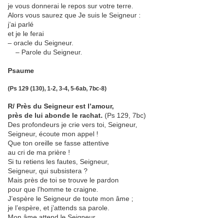
je vous donnerai le repos sur votre terre.
Alors vous saurez que Je suis le Seigneur :
j’ai parlé
et je le ferai
– oracle du Seigneur.
– Parole du Seigneur.
Psaume
(Ps 129 (130), 1-2, 3-4, 5-6ab, 7bc-8)
R/ Près du Seigneur est l’amour,
près de lui abonde le rachat.
(Ps 129, 7bc)
Des profondeurs je crie vers toi, Seigneur,
Seigneur, écoute mon appel !
Que ton oreille se fasse attentive
au cri de ma prière !
Si tu retiens les fautes, Seigneur,
Seigneur, qui subsistera ?
Mais près de toi se trouve le pardon
pour que l’homme te craigne.
J’espère le Seigneur de toute mon âme ;
je l’espère, et j’attends sa parole.
Mon âme attend le Seigneur