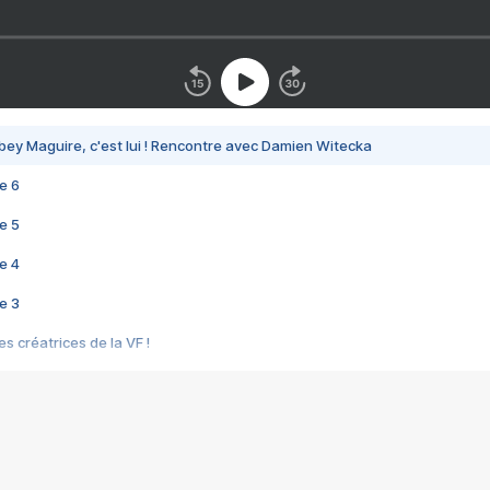
bey Maguire, c'est lui ! Rencontre avec Damien Witecka
e 6
e 5
e 4
e 3
s créatrices de la VF !
e 2
e 1
e Mektoub My Love arrive enfin ! Rencontre avec Shaïn Boumedine et Sal