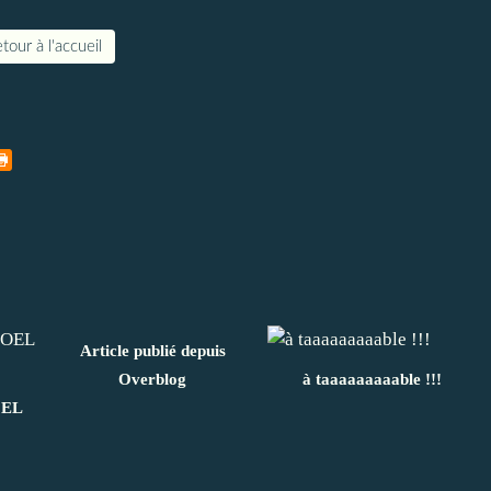
tour à l'accueil
Article publié depuis
Overblog
à taaaaaaaaable !!!
OEL