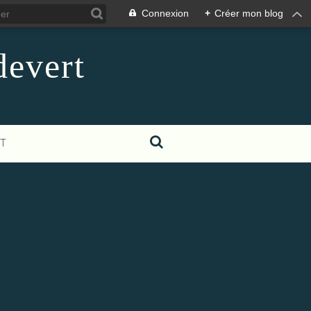
Connexion
+
Créer mon blog
devert
T