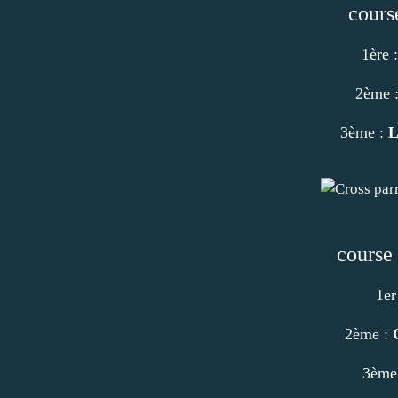
cours
1ère 
2ème 
3ème :
L
course
1er
2ème :
3ème