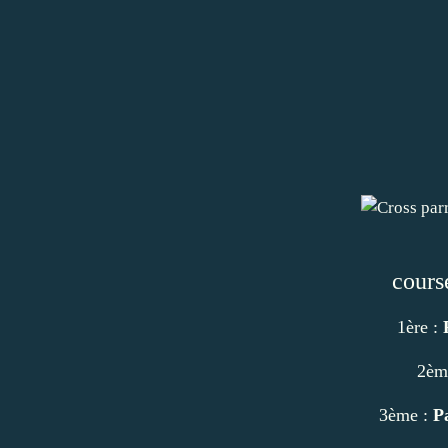
cours
1ère :
2èm
3ème :
P