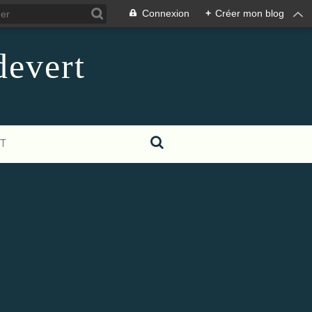
Connexion
+
Créer mon blog
devert
T