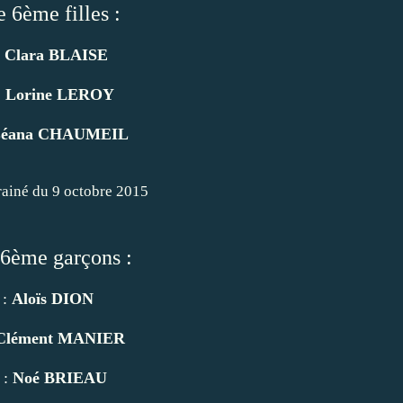
e 6ème filles :
:
Clara BLAISE
:
Lorine LEROY
éana CHAUMEIL
 6ème garçons :
 :
Aloïs DION
Clément MANIER
 :
Noé BRIEAU