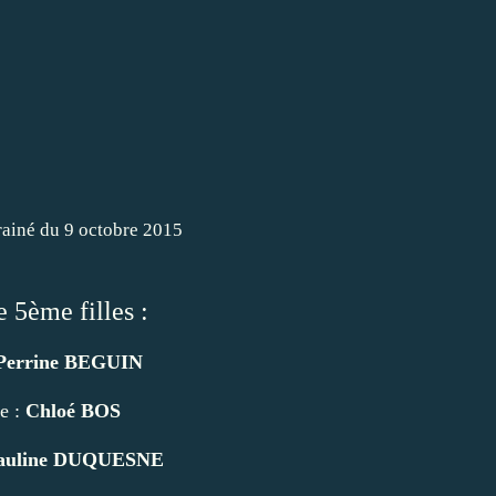
e 5ème filles :
Perrine BEGUIN
e :
Chloé BOS
auline DUQUESNE