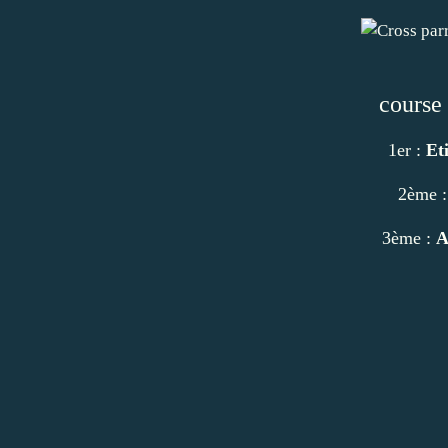
course
1er :
Et
2ème 
3ème :
A