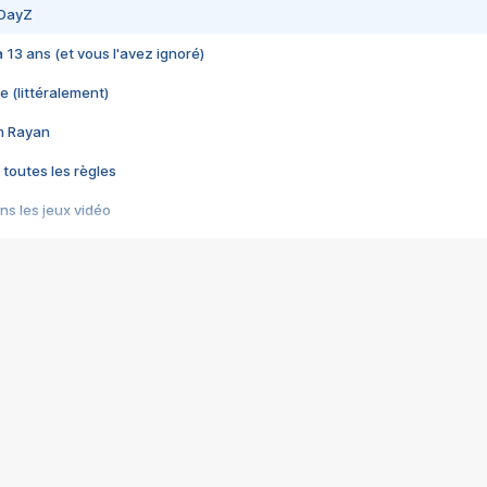
 DayZ
 a 13 ans (et vous l'avez ignoré)
e (littéralement)
im Rayan
 toutes les règles
s les jeux vidéo
us choquant de Rockstar ? - Le scandale BULLY
e plus moche de Steam
du RÊVE tourne au CAUCHEMAR
pendant 8 heures
it… à tort
umiliés par un jeu vidéo
ire - Final Fantasy 8