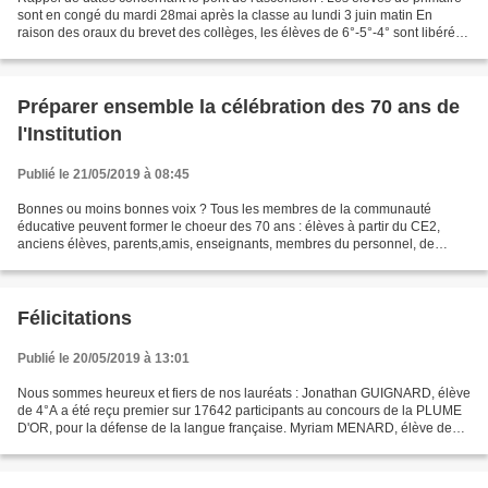
sont en congé du mardi 28mai après la classe au lundi 3 juin matin En
raison des oraux du brevet des collèges, les élèves de 6°-5°-4° sont libérés
le mercredi matin et sont donc...
Préparer ensemble la célébration des 70 ans de
l'Institution
Publié le 21/05/2019 à 08:45
Bonnes ou moins bonnes voix ? Tous les membres de la communauté
éducative peuvent former le choeur des 70 ans : élèves à partir du CE2,
anciens élèves, parents,amis, enseignants, membres du personnel, de
l'APEL, de l'OGEC. Venez répéter le JEUDI 13 et/ou...
Félicitations
Publié le 20/05/2019 à 13:01
Nous sommes heureux et fiers de nos lauréats : Jonathan GUIGNARD, élève
de 4°A a été reçu premier sur 17642 participants au concours de la PLUME
D'OR, pour la défense de la langue française. Myriam MENARD, élève de
3°A a été honorée du 2° accessit au...