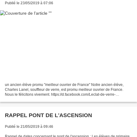
Publié le 23/05/2019 à 07:06
un ancien élève promu "meilleur ouvrier de France" Notre ancien élève,
Charles Lanel, souffleur de verre, est promu meilleur ouvrier de France.
Nous le félicitons vivement. https://d.facebook.com/Leclat-de-verre-
538857402797991/
RAPPEL PONT DE L'ASCENSION
Publié le 21/05/2019 à 09:46
Rappel de dates concernant le pont de l'ascension : Les élèves de primaire