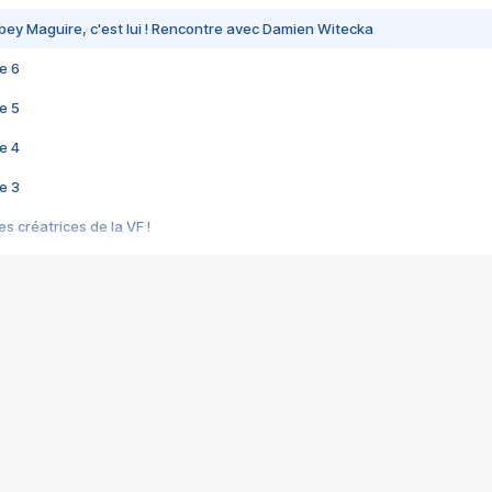
bey Maguire, c'est lui ! Rencontre avec Damien Witecka
e 6
e 5
e 4
e 3
s créatrices de la VF !
e 2
e 1
e Mektoub My Love arrive enfin ! Rencontre avec Shaïn Boumedine et Sal
i : après Toni en famille
elle réalise le bouleversant Dites lui que je l'aime
ais ! Rencontre autour de Vie privée de Rebecca Zlotowski