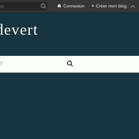
Connexion
+
Créer mon blog
devert
T