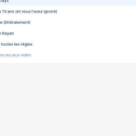
 DayZ
 a 13 ans (et vous l'avez ignoré)
e (littéralement)
im Rayan
 toutes les règles
s les jeux vidéo
us choquant de Rockstar ? - Le scandale BULLY
e plus moche de Steam
du RÊVE tourne au CAUCHEMAR
pendant 8 heures
it… à tort
umiliés par un jeu vidéo
ire - Final Fantasy 8