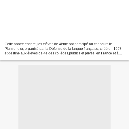
Cette année encore, les élèves de 4ème ont participé au concours le
Plumier d'or, organisé par la Défense de la langue française, c réé en 1997
et destiné aux élèves de 4e des collèges,publics et privés, en France et à
l'étranger. En 2020, 19 000 élèves...