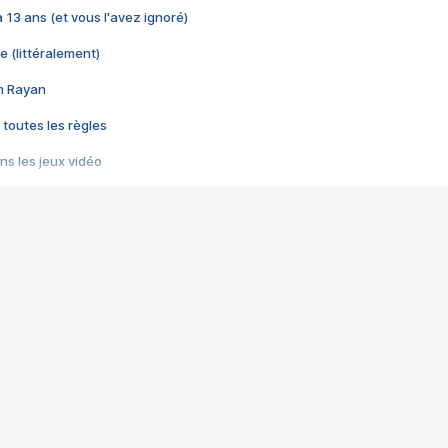
 a 13 ans (et vous l'avez ignoré)
e (littéralement)
im Rayan
 toutes les règles
s les jeux vidéo
us choquant de Rockstar ? - Le scandale BULLY
e plus moche de Steam
du RÊVE tourne au CAUCHEMAR
pendant 8 heures
it… à tort
umiliés par un jeu vidéo
ire - Final Fantasy 8