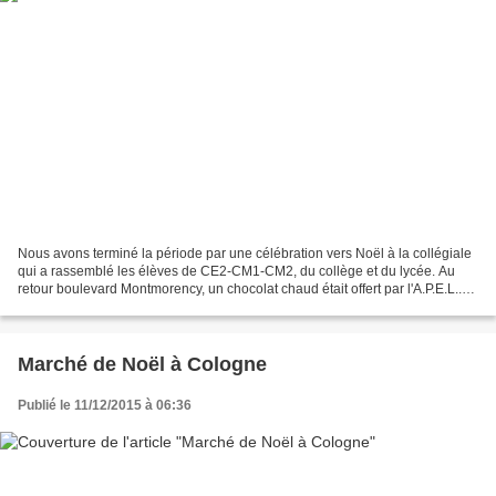
Nous avons terminé la période par une célébration vers Noël à la collégiale
qui a rassemblé les élèves de CE2-CM1-CM2, du collège et du lycée. Au
retour boulevard Montmorency, un chocolat chaud était offert par l'A.P.E.L..
Merci au Père Meybeck pour la...
Marché de Noël à Cologne
Publié le 11/12/2015 à 06:36