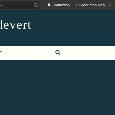
Connexion
+
Créer mon blog
devert
T