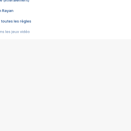
e (littéralement)
im Rayan
 toutes les règles
s les jeux vidéo
us choquant de Rockstar ? - Le scandale BULLY
e plus moche de Steam
du RÊVE tourne au CAUCHEMAR
pendant 8 heures
it… à tort
umiliés par un jeu vidéo
ire - Final Fantasy 8
ti un empire - Age of Empires
story DOFUS