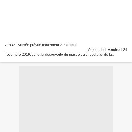
21h32 : Arrivée prévue finalement vers minuit.
________________________________________ Aujourd'hui, vendredi 29
novembre 2019, ce fût la découverte du musée du chocolat et de la
cathédrale et le groupe est sur la route du retour. Nous leur souhaitons...