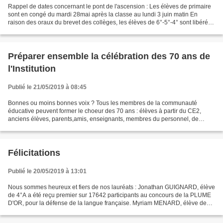
Rappel de dates concernant le pont de l'ascension : Les élèves de primaire
sont en congé du mardi 28mai après la classe au lundi 3 juin matin En
raison des oraux du brevet des collèges, les élèves de 6°-5°-4° sont libérés
le mercredi matin et sont donc...
Préparer ensemble la célébration des 70 ans de
l'Institution
Publié le 21/05/2019 à 08:45
Bonnes ou moins bonnes voix ? Tous les membres de la communauté
éducative peuvent former le choeur des 70 ans : élèves à partir du CE2,
anciens élèves, parents,amis, enseignants, membres du personnel, de
l'APEL, de l'OGEC. Venez répéter le JEUDI 13 et/ou...
Félicitations
Publié le 20/05/2019 à 13:01
Nous sommes heureux et fiers de nos lauréats : Jonathan GUIGNARD, élève
de 4°A a été reçu premier sur 17642 participants au concours de la PLUME
D'OR, pour la défense de la langue française. Myriam MENARD, élève de
3°A a été honorée du 2° accessit au...