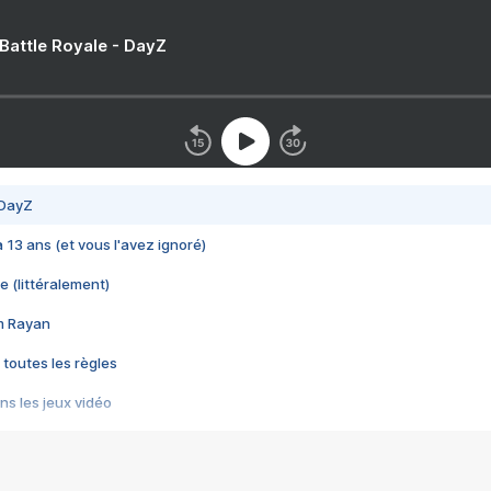
 Battle Royale - DayZ
 DayZ
 a 13 ans (et vous l'avez ignoré)
e (littéralement)
im Rayan
 toutes les règles
s les jeux vidéo
us choquant de Rockstar ? - Le scandale BULLY
e plus moche de Steam