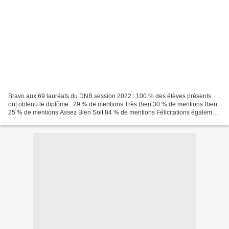
Bravo aux 69 lauréats du DNB session 2022 : 100 % des élèves présents
ont obtenu le diplôme . 29 % de mentions Très Bien 30 % de mentions Bien
25 % de mentions Assez Bien Soit 84 % de mentions Félicitations également
à tous les membres de la communauté...