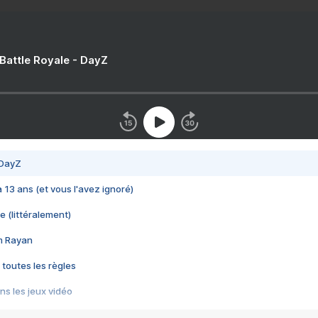
 Battle Royale - DayZ
 DayZ
 a 13 ans (et vous l'avez ignoré)
e (littéralement)
im Rayan
 toutes les règles
s les jeux vidéo
us choquant de Rockstar ? - Le scandale BULLY