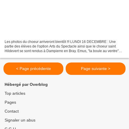
Les photos du choeur arriveront bientôt !!! LUNDI 16 DECEMBRE : Une
partie des élèves de l'option Arts du Spectacle ainsi que le choeur saint
Hildevert se sont rendus à Dampierre en Bray. Emus, "la boule au ventre"
comme ils le disent, mais surtout heureux...
< Page précédente
Page suivante >
Hébergé par Overblog
Top articles
Pages
Contact
Signaler un abus