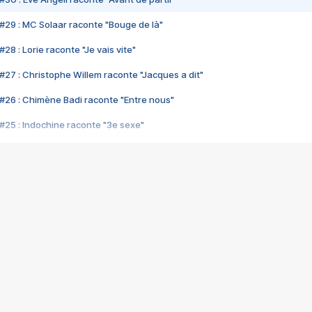
#29 : MC Solaar raconte "Bouge de là"
28 : Lorie raconte "Je vais vite"
#27 : Christophe Willem raconte "Jacques a dit"
#26 : Chimène Badi raconte "Entre nous"
#25 : Indochine raconte "3e sexe"
#24 : Zaho raconte "C'est chelou"
#23 : Patrick Bruel raconte "Au café des délices"
#22 : Kyo raconte "Le chemin"
#21 : Nolwenn Leroy raconte "Cassé"
#20 : Patrick Hernandez raconte "Born to be alive"
#19 : Lorie raconte "Près de moi"
#18 : Michael Jones raconte "A nos actes manqués" (avec Jean-Jacque